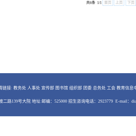
共6条 1/1
首页
上页
下页
情链接:
教务处
人事处
宣传部
图书馆
组织部
团委
总务处
工会
教育信息
渡二路139号大院
地址:邮编：525000
招生咨询电话：2923779
E-mail：dia