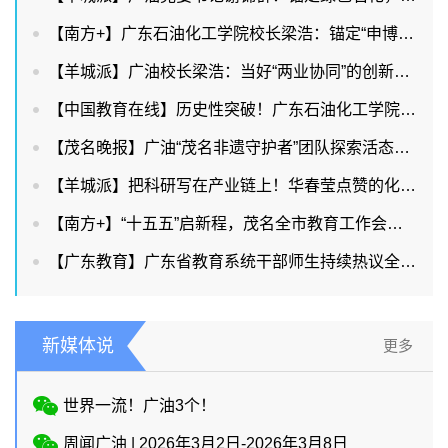
【南方+】广东石油化工学院校长梁浩：锚定“申博改大”目标，持续提升服务能级
【羊城派】广油校长梁浩：当好“两业协同”的创新策源者和人才供给者
【中国教育在线】历史性突破！广东石油化工学院首获省教学成果奖特等奖，多项数据创新高！
【茂名晚报】广油“茂名非遗守护者”团队探索活态传承新路
【羊城派】把科研写在产业链上！华春莹点赞的化橘红背后有广油硬核力量
【南方+】“十五五”启新程，茂名全市教育工作会议释放出哪些重要信号？
【广东教育】广东省教育系统干部师生持续热议全国两会教育话题
新媒体说
更多
世界一流！广油3个！
周闻广油 | 2026年3月2日-2026年3月8日