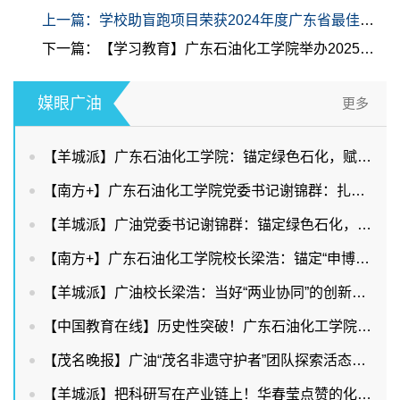
上一篇：学校助盲跑项目荣获2024年度广东省最佳志愿服务项目
下一篇：【学习教育】广东石油化工学院举办2025年全面从严治党工作会议暨深入贯彻中央八项规定精神学习教育读书班开班式
媒眼广油
更多
【羊城派】广东石油化工学院：锚定绿色石化，赋能两业协同
【南方+】广东石油化工学院党委书记谢锦群：扎根石化产业，赋能广东现代化产业体系建设
【羊城派】广油党委书记谢锦群：锚定绿色石化，赋能两业协同
【南方+】广东石油化工学院校长梁浩：锚定“申博改大”目标，持续提升服务能级
【羊城派】广油校长梁浩：当好“两业协同”的创新策源者和人才供给者
【中国教育在线】历史性突破！广东石油化工学院首获省教学成果奖特等奖，多项数据创新高！
【茂名晚报】广油“茂名非遗守护者”团队探索活态传承新路
【羊城派】把科研写在产业链上！华春莹点赞的化橘红背后有广油硬核力量