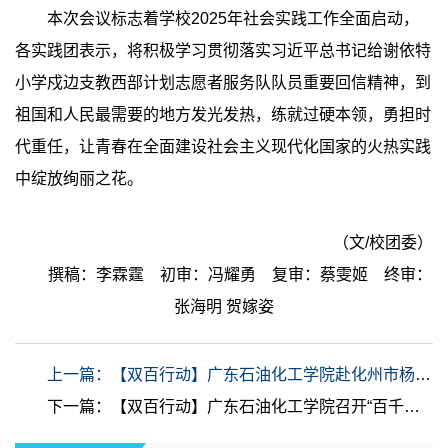
本次会议标志着学校2025年社会实践工作全面启动，
各实践团表示，将积极学习贯彻落实习近平总书记给谢依特
小学戍边支教西部计划志愿者服务队队员重要回信精神，到
祖国和人民最需要的地方发光发热，练就过硬本领，勇担时
代重任，让青春在全面建设社会主义现代化国家的火热实践
中绽放绚丽之花。
（文/校团委）
撰稿：李霖霆 初审：冯耀勇 复审：蔡雯姬 终审：
张海明 贺嫁姿
上一篇：【双百行动】广东石油化工学院赴化州市杨梅镇开展“百千万工程”校地共建活动
下一篇：【双百行动】广东石油化工学院召开“百千万工程”推进会