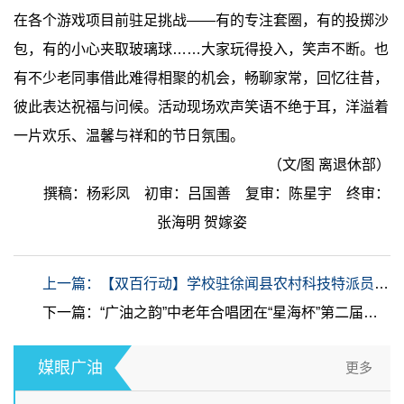
在各个游戏项目前驻足挑战——有的专注套圈，有的投掷沙
包，有的小心夹取玻璃球……大家玩得投入，笑声不断。也
有不少老同事借此难得相聚的机会，畅聊家常，回忆往昔，
彼此表达祝福与问候。活动现场欢声笑语不绝于耳，洋溢着
一片欢乐、温馨与祥和的节日氛围。
（文/图 离退休部）
撰稿：杨彩凤 初审：吕国善 复审：陈星宇 终审：
张海明 贺嫁姿
上一篇：【双百行动】学校驻徐闻县农村科技特派员团队开展“美育·德​育·人工智能·心理” 系列培训
下一篇：“广油之韵”中老年合唱团在“星海杯”第二届广州中老年合唱比赛荣获金奖
媒眼广油
更多