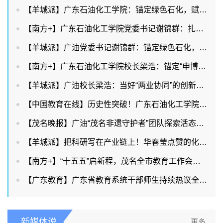
【羊城派】广东石油化工学院：锚定绿色石化，赋能两业协同
【南方+】广东石油化工学院党委书记谢锦群：扎根石化产业，赋能广东现代化产业体系建设
【羊城派】广油党委书记谢锦群：锚定绿色石化，赋能两业协同
【南方+】广东石油化工学院校长梁浩：锚定“申博改大”目标，持续提升服务能级
【羊城派】广油校长梁浩：当好“两业协同”的创新策源者和人才供给者
【中国教育在线】历史性突破！广东石油化工学院首获省教学成果奖特等奖，多项数据创新高！
【茂名晚报】广油“茂名非遗守护者”团队探索活态传承新路
【羊城派】把科研写在产业链上！华春莹点赞的化橘红背后有广油硬核力量
【南方+】“十五五”启新程，茂名全市教育工作会议释放出哪些重要信号？
【广东教育】广东省教育系统干部师生持续热议全国两会教育话题
新媒体说
更多