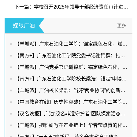
下一篇：学校召开2025年领导干部经济责任审计进点会
媒眼广油
更多
【羊城派】广东石油化工学院：锚定绿色石化，赋能两业协同
【南方+】广东石油化工学院党委书记谢锦群：扎根石化产业，赋能广东现代化产业体系建设
【羊城派】广油党委书记谢锦群：锚定绿色石化，赋能两业协同
【南方+】广东石油化工学院校长梁浩：锚定“申博改大”目标，持续提升服务能级
【羊城派】广油校长梁浩：当好“两业协同”的创新策源者和人才供给者
【中国教育在线】历史性突破！广东石油化工学院首获省教学成果奖特等奖，多项数据创新高！
【茂名晚报】广油“茂名非遗守护者”团队探索活态传承新路
【羊城派】把科研写在产业链上！华春莹点赞的化橘红背后有广油硬核力量
【南方+】“十五五”启新程，茂名全市教育工作会议释放出哪些重要信号？