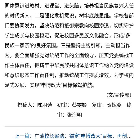
同体意识进教材、进课堂、进头脑，培养担当民族复兴大任
的时代新人。二是强化危机意识，树牢底线思维。学校各部
门要协同发力，坚决防范和抵御宗教向校园渗透，切实守护
学生成长与校园稳定，促进校园多民族文化融合，形成“多
民族一家亲”的良好氛围。三是坚持主线引领，主动担当作
为。要全面加强党对统战工作的全面领导，压实党委统战工
作主体责任，把铸牢中华民族共同体意识工作纳入党的建设
和意识形态工作责任制，推动统战工作提质增效，为学校内
涵式发展、实现“申博改大”目标保驾护航。
（文/宣传部）
撰稿人：陈朋诗 初审：蔡雯姬 复审：贺嫁姿 终
审：张海明
上一篇：广油校长梁浩：锚定“申博改大”目标，再创高水平理工科大学建设新局面丨粤立潮头 奋进新章