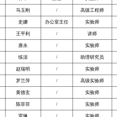
/
马玉刚
高级工程师
史娜
办公室主任
实验师
/
王平利
讲师
/
唐永
实验师
/
练澎
助理研究员
/
赵瑞明
实验师
/
罗兰萍
高级实验师
/
黄德玄
实验师
/
陈菲菲
实验师
/
雷琳
实验师