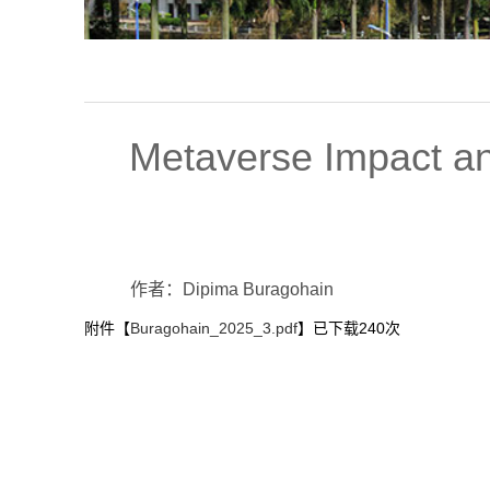
Metaverse Impact an
作者：Dipima Buragohain
附件【
Buragohain_2025_3.pdf
】已下载
240
次