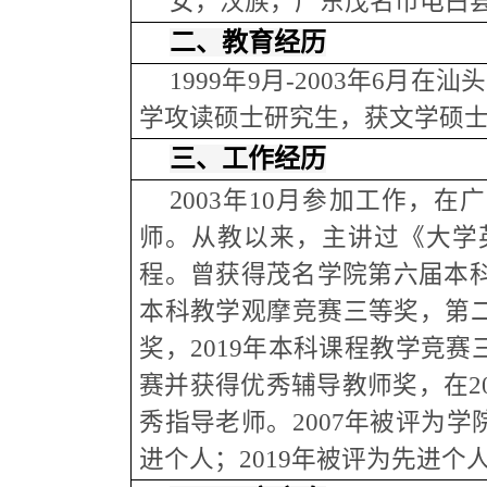
女，汉族，广东茂名市电白
二、教育经历
1999
年
9
月
-2003
年
6
月在汕头
学攻读硕士研究生，获文学硕
三、工作经历
2
003
年
10
月参加工作，在广
师。从教以来，主讲过《大学
程。曾获得茂名学院第六届本
本科教学观摩竞赛三等奖，第二
奖，
2019
年本科课程教学竞赛
赛并获得优秀辅导教师奖，在
2
秀指导老师。
2007
年被评为学院
进个人；
2019
年被评为先进个