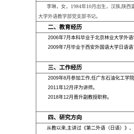
李琳，女，
1984
年
10
月出生，汉族
,
陕西
大学外语教学部党支部书记。
二、教育经历
2006
年
7
月本科毕业于北京林业大学外语
2009
年
7
月毕业于西安外国语大学日语语
三、工作经历
2009
年
8
月参加工作
,
任广东石油化工学
2011
年
12
月评为讲师。
2018
年
12
月晋升副教授职称。
四、研究方向
从教以来
,
主讲过《第二外语（日语）》