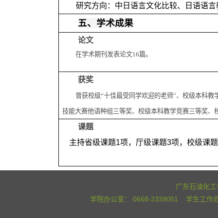
研究方向：中日语言文化比较、日语语言
五、学术成果
论文
在学术期刊发表论文
16
篇。
获奖
曾获校级“十佳最受同学欢迎的老师”、校级本科教
技能大赛
他语种组
三等奖、校级本科教学竞赛三等奖、
课题
主持省级课题
1
项，厅级课题
3
项，校级课
广东石油化工学
学院办公室： 0668-2339051 学生工作办公室