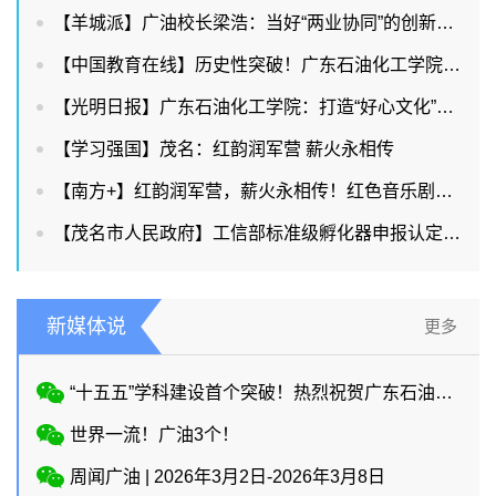
【羊城派】广油校长梁浩：当好“两业协同”的创新策源者和人才供给者
【中国教育在线】历史性突破！广东石油化工学院首获省教学成果奖特等奖，多项数据创新高！
【光明日报】广东石油化工学院：打造“好心文化”品牌 弘扬中华优秀传统文化
【学习强国】茂名：红韵润军营 薪火永相传
【南方+】红韵润军营，薪火永相传！红色音乐剧《长征魂·赤子心》走进武警茂名支队
【茂名市人民政府】工信部标准级孵化器申报认定研讨会在广东石油化工学院举行以标准级孵化器建设 赋能新质生产力与石化产业升级
新媒体说
更多
“十五五”学科建设首个突破！热烈祝贺广东石油化工学院“材料科学”学科新晋ESI全球前1%。这是学校在“十五五”开局之年取得的重大成果，学校ESI全球前1%学科数增至4个：工程学、化学、环境/生态学、材料科学。
世界一流！广油3个！
周闻广油 | 2026年3月2日-2026年3月8日