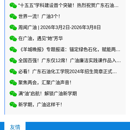
“十五五”学科建设首个突破！热烈祝贺广东石油化工学院“材料科学”学科新晋ESI全球前1%。这是学校在“十五五”开局之年取得的重大成果，学校ESI全球前1%学科数增至4个：工程学、化学、环境/生态学、材料科学。
世界一流！广油3个！
周闻广油 | 2026年3月2日-2026年3月8日
在广油，遇见“她”芳华
《羊城晚报》专题报道：锚定绿色石化，赋能两业协同
全国百强！广东仅12席！广油廉洁实践课作品入选教育部廉洁教育系列活动！
必看！广东石油化工学院2024年招生简章正式上线
聚焦两会，汇聚广油声音！
满“油”启航！解锁广油新学期
新学期，广油这样干！
友情