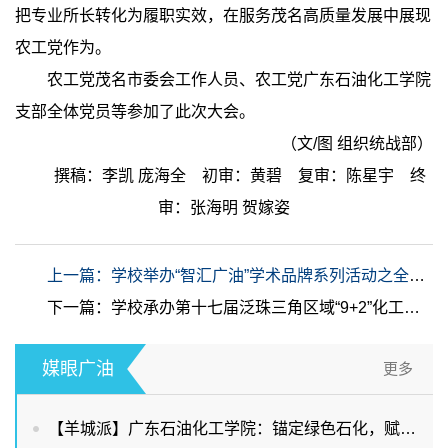
把专业所长转化为履职实效，在服务茂名高质量发展中展现
农工党作为。
农工党茂名市委会工作人员、农工党广东石油化工学院
支部全体党员等参加了此次大会。
（文/图 组织统战部）
撰稿：李凯 庞海全 初审：黄碧 复审：陈星宇 终
审：张海明 贺嫁姿
上一篇：学校举办“智汇广油”学术品牌系列活动之全球视域下生成式AI赋能教育教学与​高阶能力培养研讨会
下一篇：学校承办第十七届泛珠三角区域“9+2”化工专业本科教学工作会
媒眼广油
更多
【羊城派】广东石油化工学院：锚定绿色石化，赋能两业协同