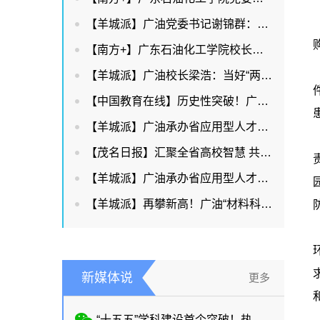
【羊城派】广油党委书记谢锦群：锚定绿色石化，赋能两业协同
【南方+】广东石油化工学院校长梁浩：锚定“申博改大”目标，持续提升服务能级
【羊城派】广油校长梁浩：当好“两业协同”的创新策源者和人才供给者
【中国教育在线】历史性突破！广东石油化工学院首获省教学成果奖特等奖，多项数据创新高！
【羊城派】广油承办省应用型人才培养教务处长联盟大会 共探教育教学创新
【茂名日报】汇聚全省高校智慧 共探育人高质量路径
【羊城派】广油承办省应用型人才培养教务处长联盟大会共探教育教学创新
【羊城派】再攀新高！广油“材料科学”学科新晋ESI全球前1%
新媒体说
更多
“十五五”学科建设首个突破！热烈祝贺广东石油化工学院“材料科学”学科新晋ESI全球前1%。这是学校在“十五五”开局之年取得的重大成果，学校ESI全球前1%学科数增至4个：工程学、化学、环境/生态学、材料科学。