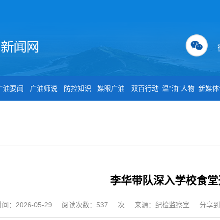
广油要闻
广油师说
防控知识
媒眼广油
双百行动
温“油”人物
新媒体
李华带队深入学校食堂
间：2026-05-29
阅读次数：
537
次
来源：纪检监察室
分享