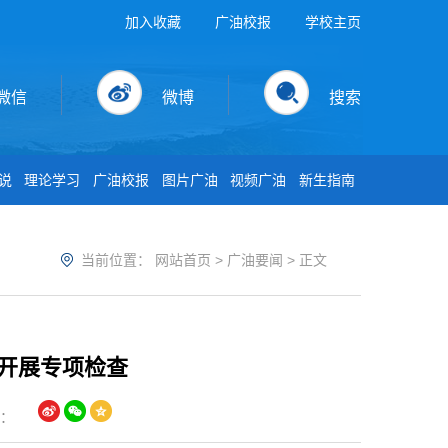
加入收藏
广油校报
学校主页
微信
微博
搜索
说
理论学习
广油校报
图片广油
视频广油
新生指南
当前位置：
网站首页
>
广油要闻
> 正文
开展专项检查
到：