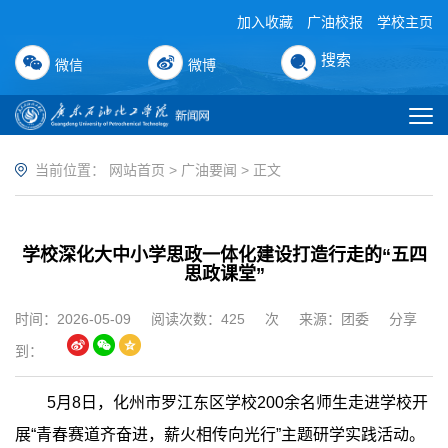
加入收藏
广油校报
学校主页
搜索
微信
微博
当前位置：
网站首页
>
广油要闻
> 正文
学校深化大中小学思政一体化建设打造行走的“五四
思政课堂”
时间：2026-05-09
阅读次数：
425
次
来源：团委
分享
到：
5月8日，化州市罗江东区学校200余名师生走进学校开
展“青春赛道齐奋进，薪火相传向光行”主题研学实践活动。