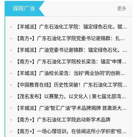
媒眼广油
更多
【羊城派】广东石油化工学院：锚定绿色石化，赋能两业协同
【南方+】广东石油化工学院党委书记谢锦群：扎根石化产业，赋能广东现代化产业体系建设
【羊城派】广油党委书记谢锦群：锚定绿色石化，赋能两业协同
【南方+】广东石油化工学院校长梁浩：锚定“申博改大”目标，持续提升服务能级
【羊城派】广油校长梁浩：当好“两业协同”的创新策源者和人才供给者
【中国教育在线】历史性突破！广东石油化工学院首获省教学成果奖特等奖，多项数据创新高！
【茂名发布】以赛聚力，以文化人 | 第七届北部湾城市群冼夫人文化宣传大使选拔赛启动
【羊城派】广油“智汇广油”学术品牌揭牌 首邀浙大教授鲍虎军解读AI
【南方+】广东石油化工学院启动新学术品牌
【南方+】一场心理培训，在徐闻这所小学织密“校家医”防护网